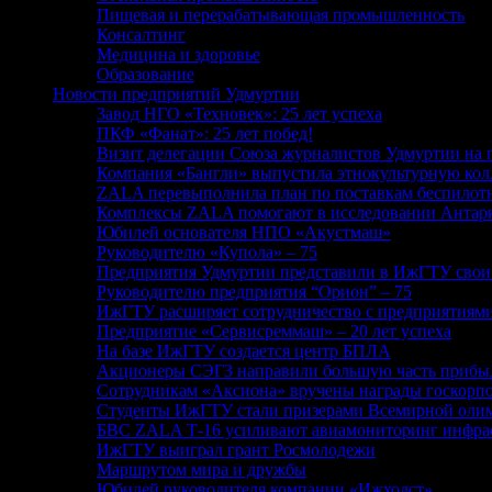
Пищевая и перерабатывающая промышленность
Консалтинг
Медицина и здоровье
Образование
Новости предприятий Удмуртии
Завод НГО «Техновек»: 25 лет успеха
ПКФ «Фанат»: 25 лет побед!
Визит делегации Союза журналистов Удмуртии на
Компания «Бангли» выпустила этнокультурную ко
ZALA перевыполнила план по поставкам беспилот
Комплексы ZALA помогают в исследовании Антар
Юбилей основателя НПО «Акустмаш»
Руководителю «Купола» – 75
Предприятия Удмуртии представили в ИжГТУ свои
Руководителю предприятия “Орион” – 75
ИжГТУ расширяет сотрудничество с предприятиям
Предприятие «Сервисреммаш» – 20 лет успеха
На базе ИжГТУ создается центр БПЛА
Акционеры СЭГЗ направили большую часть прибыли
Сотрудникам «Аксиона» вручены награды госкорп
Студенты ИжГТУ стали призерами Всемирной олим
БВС ZALA T‑16 усиливают авиамониторинг инфрас
ИжГТУ выиграл грант Росмолодежи
Маршрутом мира и дружбы
Юбилей руководителя компании «Ижхолст»