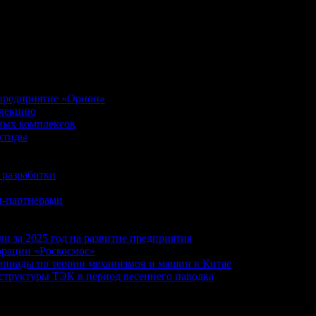
 предприятие «Орион»
ллекцию
ных комплексов
ктиды
 разработки
и-партнерами
 за 2025 год на развитие предприятия
орации «Роскосмос»
пиады по теории механизмов и машин в Китае
труктуры ТЭК в период весеннего паводка