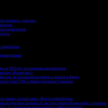
 предприятие «Орион»
ллекцию
ных комплексов
ктиды
 разработки
и-партнерами
 за 2025 год на развитие предприятия
орации «Роскосмос»
пиады по теории механизмов и машин в Китае
труктуры ТЭК в период весеннего паводка
ю оценку на выставке «Металлообработка»
ов удостоен ордена «За заслуги перед Отечеством» I степени
м ZALA в цифровом мониторинге инфраструктуры