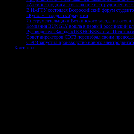
«Аксион» подписал соглашение о сотрудничестве 
В ИжГТУ состоялся Всероссийский форум студент
«Купол» – гордость Удмуртии
Инструментальщики Воткинского завода изготовил
Компания BUNGLY вошла в первый российский кла
Руководитель Завода «ТЕХНОВЕК» стал Почетным
Совет директоров СЭГЗ переизбрал своим председ
СЭГЗ запустил производство нового электродвигат
Контакты
Студенты ИжГТУ стали призерами Всем
С 15 по 18 апреля в отделении Шандуньского университета в 
проводится Международной федерацией по машинам и механиз
В олимпиаде принимали участие 14 команд из Испании, Китая,
четырех часов решить шесть оригинальных задач по ТММ.
ИжГТУ представляла команда студентов Факультета строительс
заведующий кафедрой «Механика» Машиностроительного факу
Второе командное место студентов ИжГТУ в условиях конкуре