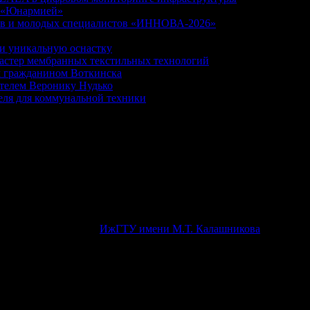
с «Юнармией»
ов и молодых специалистов «ИННОВА-2026»
и уникальную оснастку
стер мембранных текстильных технологий
 гражданином Воткинска
ателем Веронику Нудько
еля для коммунальной техники
ирной олимпиады по теории механизмо
городе Вэйхай (Китай) состоялась 7-я Всемирная студенческая 
мам и имеет наивысший статус среди соревнований по этой ин
 Румынии и России (
ИжГТУ имени М.Т. Калашникова
и Самарск
тва, архитектуры и дизайна имени В.А. Шумилова: Полина Гусе
льтета Эдуард Крылов).
нции с китайскими студентами – это высочайшее достижение. Ит