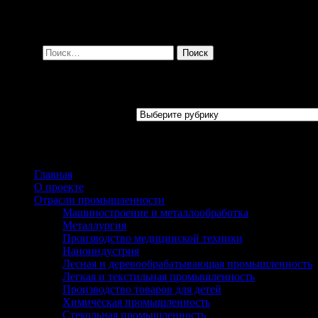
ИжГТУ организовано на достойном уровне, позволяющем успеш
Следующая Всемирная олимпиада по ТММ состоится в Румынии
Найти:
Отрасли промышленности
Отрасли промышленности
Страницы
Главная
О проекте
Отрасли промышленности
Машиностроение и металлообработка
Металлургия
Производство медицинской техники
Наноиндустрия
Лесная и деревообрабатывающая промышленность
Легкая и текстильная промышленность
Производство товаров для детей
Химическая промышленность
Стекольная промышленность