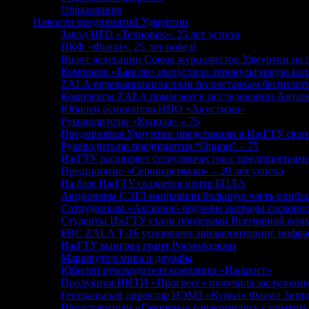
Образование
Новости предприятий Удмуртии
Завод НГО «Техновек»: 25 лет успеха
ПКФ «Фанат»: 25 лет побед!
Визит делегации Союза журналистов Удмуртии на
Компания «Бангли» выпустила этнокультурную ко
ZALA перевыполнила план по поставкам беспилот
Комплексы ZALA помогают в исследовании Антар
Юбилей основателя НПО «Акустмаш»
Руководителю «Купола» – 75
Предприятия Удмуртии представили в ИжГТУ свои
Руководителю предприятия “Орион” – 75
ИжГТУ расширяет сотрудничество с предприятиям
Предприятие «Сервисреммаш» – 20 лет успеха
На базе ИжГТУ создается центр БПЛА
Акционеры СЭГЗ направили большую часть прибыли
Сотрудникам «Аксиона» вручены награды госкорп
Студенты ИжГТУ стали призерами Всемирной олим
БВС ZALA T‑16 усиливают авиамониторинг инфрас
ИжГТУ выиграл грант Росмолодежи
Маршрутом мира и дружбы
Юбилей руководителя компании «Ижхолст»
Продукция НИТИ «Прогресс» получила заслуженну
Генеральный директор ИЭМЗ «Купол» Фанил Зиятдин
Представители «Газпрома» ознакомились с опыто